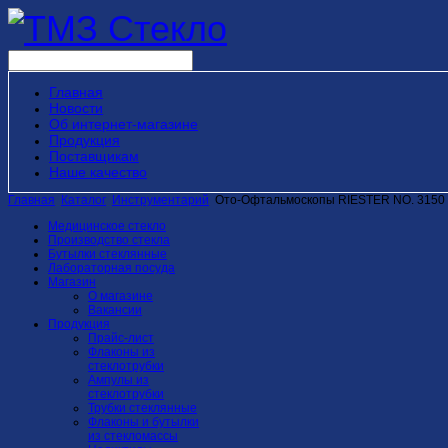
Главная
Новости
Об интернет-магазине
Продукция
Поставщикам
Наше качество
Главная
Каталог
Инструментарий
Ото-Офтальмоскопы RIESTER NO. 3150
Медицинское стекло
Производство стекла
Бутылки стеклянные
Лабораторная посуда
Магазин
О магазине
Вакансии
Продукция
Прайс-лист
Флаконы из
стеклотрубки
Ампулы из
стеклотрубки
Трубки стеклянные
Флаконы и бутылки
из стекломассы