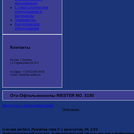
дезинфекция
Стоматологическое
оборудование и
материалы
Термометры
Хирургическое
оборудование
Контакты
Россия, г. Тюмень,
ул. Справедливости, 612
тел./факс: +7 (3452) 06-04-05
e-mail: tmz@tmz-steklo.ru
Ото-Офтальмоскопы RIESTER NO. 3150
Вернуться к: Инструментарий
Описание
ri-scope perfect, Рукоятка типа C с реостатом, HL 2,5V.
фиброоптический отоскоп, фиброоптический oфтальмоскоп и фиброопти