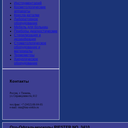
Инструментарий
Косметологические
аппараты
Кресла-каталки
Лабораторное
оборудование
Мебель для больниц
Приборы диагностические
Стерилизация и
дезинфекция
Стоматологическое
оборудование и
материалы
Термометры
Хирургическое
оборудование
Контакты
Россия, г. Тюмень,
ул. Справедливости, 612
тел./факс: +7 (3452) 06-04-05
e-mail: tmz@tmz-steklo.ru
Ото-Офтальмоскопы RIESTER NO. 3410