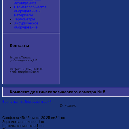
дезинфекция
Стоматологическое
оборудование и
материалы
Термометры
Хирургическое
оборудование
Контакты
Россия, г. Тюмень,
ул. Справедливости, 612
тел./факс: +7 (3452) 06-04-05
e-mail: tmz@tmz-steklo.ru
Комплект для гинекологического осмотра № 5
Вернуться к: Инструментарий
Описание
Салфетка 45х45 см, пл.20 25 г/м2 1 шт.
Зеркало вагинальное 1 шт.
Щеточка коническая 1 шт.