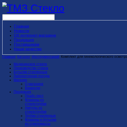
Главная
Новости
Об интернет-магазине
Продукция
Поставщикам
Наше качество
Главная
Каталог
Инструментарий
Комплект для гинекологического осмотр
Медицинское стекло
Производство стекла
Бутылки стеклянные
Лабораторная посуда
Магазин
О магазине
Вакансии
Продукция
Прайс-лист
Флаконы из
стеклотрубки
Ампулы из
стеклотрубки
Трубки стеклянные
Флаконы и бутылки
из стекломассы