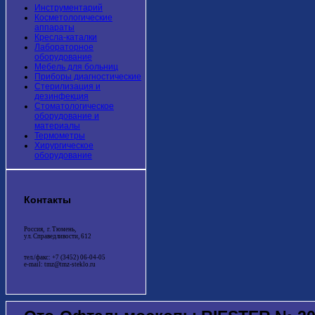
Инструментарий
Косметологические
аппараты
Кресла-каталки
Лабораторное
оборудование
Мебель для больниц
Приборы диагностические
Стерилизация и
дезинфекция
Стоматологическое
оборудование и
материалы
Термометры
Хирургическое
оборудование
Контакты
Россия, г. Тюмень,
ул. Справедливости, 612
тел./факс: +7 (3452) 06-04-05
e-mail: tmz@tmz-steklo.ru