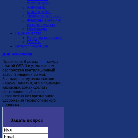
стеклотрубки
Ампулы из
стеклотрубки
Трубки стеклянные
Флаконы и бутылки
из стекломассы
Неликвиды
Наше качество
Качество продукции
ГОСТ-ы
Каталог продукции
ДОК Технология
Правильно. В домах
ДОК
между
плитой OSB-3 и утеплителем
расположен вентиляционный
зазор (толщиной 25 мм),
благодаря чему влага выходит
наружу. Заметим, что в панельно-
каркасных домах сделать
вентиляционный зазор
невозможно без чрезмерного
удорожания технологического
процесса.
Задать
вопрос