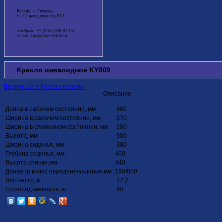
Россия, г. Тюмень,
ул. Справедливости, 612
тел./факс: +7 (3452) 06-04-05
e-mail: tmz@tmz-steklo.ru
Кресло инвалидное KY809
Вернуться к: Кресла-каталки
Описание
Длина в рабочем состоянии, мм
980
Ширина в рабочем состоянии, мм
570
Ширина в сложенном состоянии, мм
280
Высота, мм
900
Ширина сиденья, мм
380
Глубина сиденья, мм
400
Высота спинки,мм
440
Диаметр колес передние/задание,мм
190/600
Вес нетто, кг
17,2
Грузоподъемность, кг
90